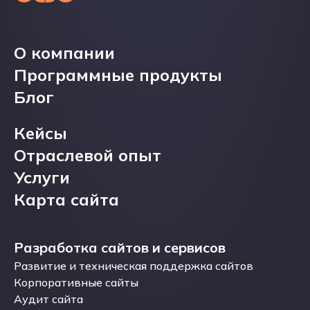
О компании
О компании
Программные продукты
Программные продукты
Блог
Блог
Кейсы
Кейсы
Отраслевой опыт
Отраслевой опыт
Услуги
Услуги
Карта сайта
Карта сайта
Разработка сайтов и сервисов
Разработка сайтов и сервисов
Развитие и техническая поддержка сайтов
Развитие и техническая поддержка сайтов
Корпоративные сайты
Корпоративные сайты
Аудит сайта