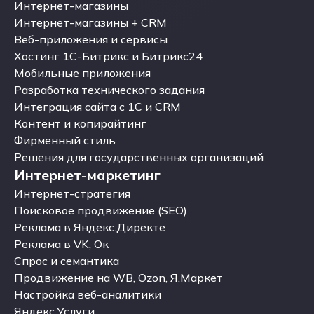
Аудит сайта
Интернет-магазины
Интернет-магазины
Интернет-магазины + CRM
Интернет-магазины + CRM
Веб-приложения и сервисы
Веб-приложения и сервисы
Хостинг 1С-Битрикс и Битрикс24
Хостинг 1С-Битрикс и Битрикс24
Мобильные приложения
Мобильные приложения
Разработка технического задания
Разработка технического задания
Интеграция сайта с 1С и CRM
Интеграция сайта с 1С и CRM
Контент и копирайтинг
Контент и копирайтинг
Фирменный стиль
Фирменный стиль
Решения для государственных организаций
Интернет-маркетинг
Решения для государственных организаций
Интернет-маркетинг
Интернет-стратегия
Интернет-стратегия
Поисковое продвижение (SEO)
Поисковое продвижение (SEO)
Реклама в Яндекс.Директе
Реклама в Яндекс.Директе
Реклама в VK, Ок
Реклама в VK, Ок
Спрос и семантика
Спрос и семантика
Продвижение на WB, Ozon, Я.Маркет
Продвижение на WB, Ozon, Я.Маркет
Настройка веб-аналитики
Настройка веб-аналитики
Яндекс.Услуги