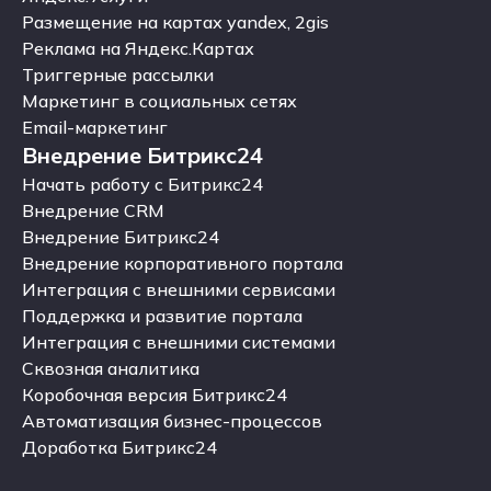
Яндекс.Услуги
Размещение на картах yandex, 2gis
Размещение на картах yandex, 2gis
Реклама на Яндекс.Картах
Реклама на Яндекс.Картах
Триггерные рассылки
Триггерные рассылки
Маркетинг в социальных сетях
Маркетинг в социальных сетях
Email-маркетинг
Внедрение Битрикс24
Email-маркетинг
Внедрение Битрикс24
Начать работу с Битрикс24
Начать работу с Битрикс24
Внедрение CRM
Внедрение CRM
Внедрение Битрикс24
Внедрение Битрикс24
Внедрение корпоративного портала
Внедрение корпоративного портала
Интеграция с внешними сервисами
Интеграция с внешними сервисами
Поддержка и развитие портала
Поддержка и развитие портала
Интеграция с внешними системами
Интеграция с внешними системами
Сквозная аналитика
Сквозная аналитика
Коробочная версия Битрикс24
Коробочная версия Битрикс24
Автоматизация бизнес-процессов
Автоматизация бизнес-процессов
Доработка Битрикс24
Доработка Битрикс24