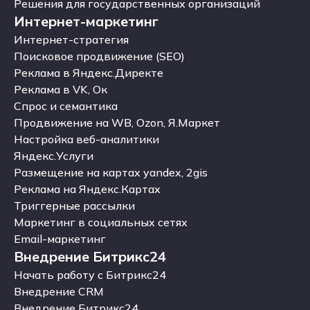
Фирменный стиль
Решения для государственных организаций
Интернет-маркетинг
Решения для государственных организаций
Интернет-маркетинг
Интернет-стратегия
Интернет-стратегия
Поисковое продвижение (SEO)
Поисковое продвижение (SEO)
Реклама в Яндекс.Директе
Реклама в Яндекс.Директе
Реклама в VK, Ок
Реклама в VK, Ок
Спрос и семантика
Спрос и семантика
Продвижение на WB, Ozon, Я.Маркет
Продвижение на WB, Ozon, Я.Маркет
Настройка веб-аналитики
Настройка веб-аналитики
Яндекс.Услуги
Яндекс.Услуги
Размещение на картах yandex, 2gis
Размещение на картах yandex, 2gis
Реклама на Яндекс.Картах
Реклама на Яндекс.Картах
Триггерные рассылки
Триггерные рассылки
Маркетинг в социальных сетях
Маркетинг в социальных сетях
Email-маркетинг
Внедрение Битрикс24
Email-маркетинг
Внедрение Битрикс24
Начать работу с Битрикс24
Начать работу с Битрикс24
Внедрение CRM
Внедрение CRM
Внедрение Битрикс24