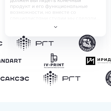
должен выглядеть конечный
продукт и его функциональные
возможности, но вместе со
специалистами студии мы сделали
что хотели и даже больше.
Все этапы работ, от ТЗ до запуска
продукта, были прозрачными и
понятными выполненными в срок,
цены на услуги адекватные.
Могу сказать с уверенностью, что
эти ребята не просто исполнители,
они активно предлагают свои идеи
для решения бизнес задач и болеют
за конечный результат.
Особую благодарность хочу
выразить менеджеру Сергею, он
всегда поможет решить любой
вопрос, настоящий профи.