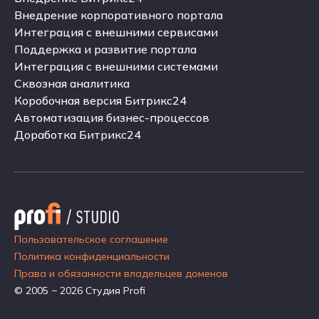
Внедрение Битрикс24
Внедрение корпоративного портала
Внедрение корпоративного портала
Интеграция с внешними сервисами
Интеграция с внешними сервисами
Поддержка и развитие портала
Поддержка и развитие портала
Интеграция с внешними системами
Интеграция с внешними системами
Сквозная аналитика
Сквозная аналитика
Коробочная версия Битрикс24
Коробочная версия Битрикс24
Автоматизация бизнес-процессов
Автоматизация бизнес-процессов
Доработка Битрикс24
Доработка Битрикс24
Пользовательское соглашение
Политика конфиденциальности
Права и обязанности владельцев доменов
© 2005 − 2026 Студия Profi