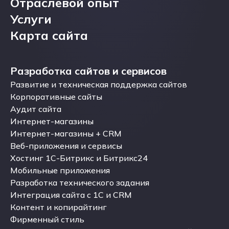
Кейсы
Отраслевой опыт
Отраслевой опыт
Услуги
Услуги
Карта сайта
Карта сайта
Разработка сайтов и сервисов
Разработка сайтов и сервисов
Развитие и техническая поддержка сайтов
Развитие и техническая поддержка сайтов
Корпоративные сайты
Корпоративные сайты
Аудит сайта
Аудит сайта
Интернет-магазины
Интернет-магазины
Интернет-магазины + CRM
Интернет-магазины + CRM
Веб-приложения и сервисы
Веб-приложения и сервисы
Хостинг 1С-Битрикс и Битрикс24
Хостинг 1С-Битрикс и Битрикс24
Мобильные приложения
Мобильные приложения
Разработка технического задания
Разработка технического задания
Интеграция сайта с 1С и CRM
Интеграция сайта с 1С и CRM
Контент и копирайтинг
Контент и копирайтинг
Фирменный стиль