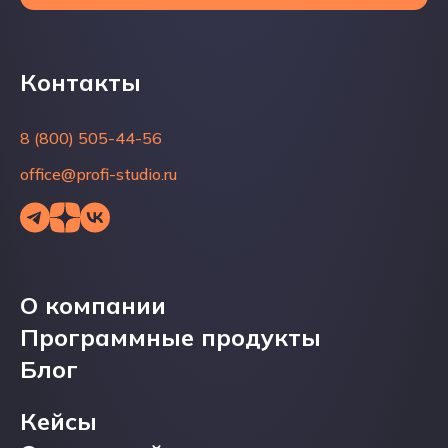
Контакты
Контакты
8 (800) 505-44-56
8 (800) 505-44-56
office@profi-studio.ru
office@profi-studio.ru
О компании
О компании
Программные продукты
Программные продукты
Блог
Блог
Кейсы