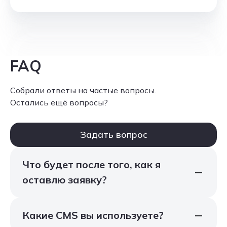
FAQ
Собрали ответы на частые вопросы.
Остались ещё вопросы?
Задать вопрос
Что будет после того, как я
оставлю заявку?
Вы оставляете заявку у нас на сайте, далее
с вами связывается менеджер, который
Какие CMS вы используете?
выяснит детали проекта и бизнес-задачи,