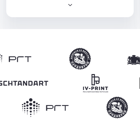
Все этапы работ, от ТЗ до запуска продукта,
были прозрачными и понятными
выполненными в срок, цены на услуги
адекватные.
Могу сказать с уверенностью, что эти ребята
не просто исполнители, они активно
предлагают свои идеи для решения бизнес
задач и болеют за конечный результат.
Особую благодарность хочу выразить
менеджеру Сергею, он всегда поможет
решить любой вопрос, настоящий профи.
Однозначно рекомендую данную компанию!