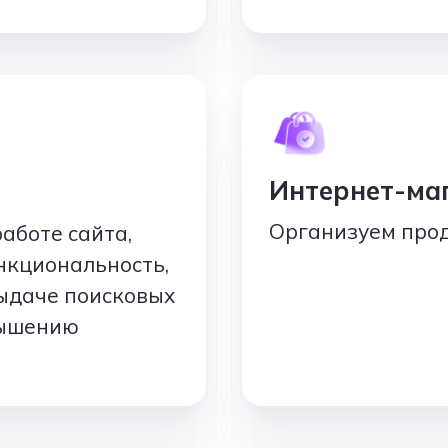
Интернет-ма
Организуем прод
аботе сайта,
нкциональность,
выдаче поисковых
вышению