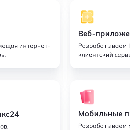
Веб-приложе
мещая интернет-
Разрабатываем I
в.
клиентский серви
Мобильные п
икс24
Разрабатываем 
ов,