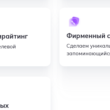
Фирменный с
ирайтинг
Сделаем уникал
елевой
запоминающийся
ных