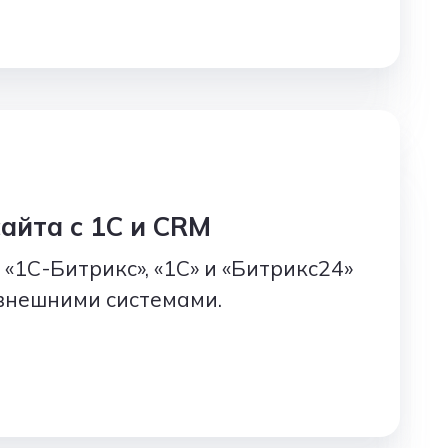
айта с 1С и CRM
«1С-Битрикс», «1С» и «Битрикс24»
 внешними системами.