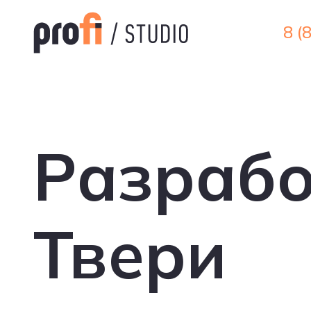
8 (
8 (
Разрабо
Твери