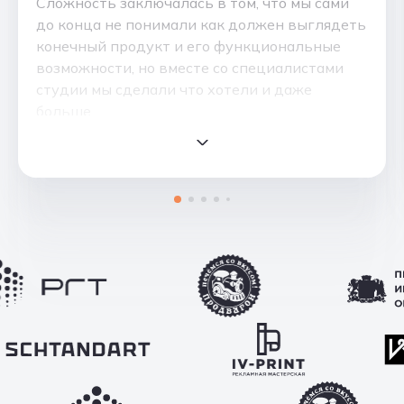
Сложность заключалась в том, что мы сами
до конца не понимали как должен выглядеть
конечный продукт и его функциональные
возможности, но вместе со специалистами
студии мы сделали что хотели и даже
больше.
Все этапы работ, от ТЗ до запуска продукта,
были прозрачными и понятными
выполненными в срок, цены на услуги
адекватные.
Могу сказать с уверенностью, что эти ребята
не просто исполнители, они активно
предлагают свои идеи для решения бизнес
задач и болеют за конечный результат.
Особую благодарность хочу выразить
менеджеру Сергею, он всегда поможет
решить любой вопрос, настоящий профи.
Однозначно рекомендую данную компанию!