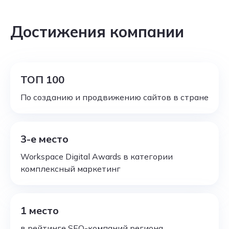
аппаратных решений для собственного
проектирования, технического задания,
сервера при необходимости.
разработки дизайн-концепции
Достижения компании
и макетов. 90% наших клиентов
рекомендуют нас своим знакомым.
ТОП 100
По созданию и продвижению сайтов в стране
3-е место
Workspace Digital Awards в категории
комплексный маркетинг
1 место
в рейтинге SEO-компаний региона