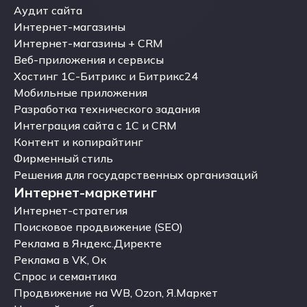
Корпоративные сайты
Аудит сайта
Аудит сайта
Интернет-магазины
Интернет-магазины
Интернет-магазины + CRM
Интернет-магазины + CRM
Веб-приложения и сервисы
Веб-приложения и сервисы
Хостинг 1С-Битрикс и Битрикс24
Хостинг 1С-Битрикс и Битрикс24
Мобильные приложения
Мобильные приложения
Разработка технического задания
Разработка технического задания
Интеграция сайта с 1С и CRM
Интеграция сайта с 1С и CRM
Контент и копирайтинг
Контент и копирайтинг
Фирменный стиль
Фирменный стиль
Решения для государственных организаций
Интернет-маркетинг
Решения для государственных организаций
Интернет-маркетинг
Интернет-стратегия
Интернет-стратегия
Поисковое продвижение (SEO)
Поисковое продвижение (SEO)
Реклама в Яндекс.Директе
Реклама в Яндекс.Директе
Реклама в VK, Ок
Реклама в VK, Ок
Спрос и семантика
Спрос и семантика
Продвижение на WB, Ozon, Я.Маркет