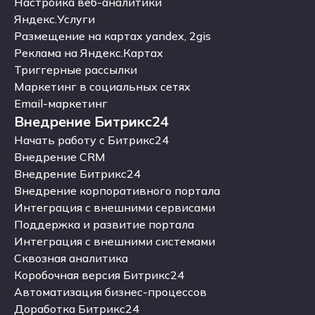
Продвижение на WB, Ozon, Я.Маркет
Настройка веб-аналитики
Настройка веб-аналитики
Яндекс.Услуги
Яндекс.Услуги
Размещение на картах yandex, 2gis
Размещение на картах yandex, 2gis
Реклама на Яндекс.Картах
Реклама на Яндекс.Картах
Триггерные рассылки
Триггерные рассылки
Маркетинг в социальных сетях
Маркетинг в социальных сетях
Email-маркетинг
Внедрение Битрикс24
Email-маркетинг
Внедрение Битрикс24
Начать работу с Битрикс24
Начать работу с Битрикс24
Внедрение CRM
Внедрение CRM
Внедрение Битрикс24
Внедрение Битрикс24
Внедрение корпоративного портала
Внедрение корпоративного портала
Интеграция с внешними сервисами
Интеграция с внешними сервисами
Поддержка и развитие портала
Поддержка и развитие портала
Интеграция с внешними системами
Интеграция с внешними системами
Сквозная аналитика
Сквозная аналитика
Коробочная версия Битрикс24
Коробочная версия Битрикс24
Автоматизация бизнес-процессов
Автоматизация бизнес-процессов
Доработка Битрикс24