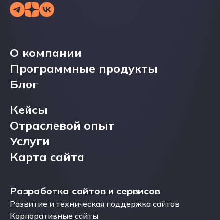
office@profi-studio.ru
О компании
О компании
Программные продукты
Программные продукты
Блог
Блог
Кейсы
Кейсы
Отраслевой опыт
Отраслевой опыт
Услуги
Услуги
Карта сайта
Карта сайта
Разработка сайтов и сервисов
Разработка сайтов и сервисов
Развитие и техническая поддержка сайтов
Развитие и техническая поддержка сайтов
Корпоративные сайты