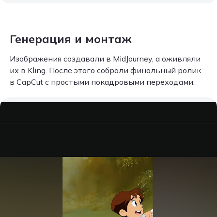
Генерация и монтаж
Изображения создавали в MidJourney, а оживляли
их в Kling. После этого собрали финальный ролик
в CapCut с простыми покадровыми переходами.