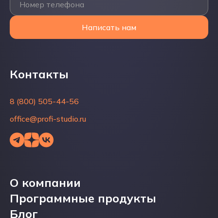
Номер телефона
Написать нам
Контакты
Контакты
8 (800) 505-44-56
8 (800) 505-44-56
office@profi-studio.ru
office@profi-studio.ru
О компании
О компании
Программные продукты
Программные продукты
Блог