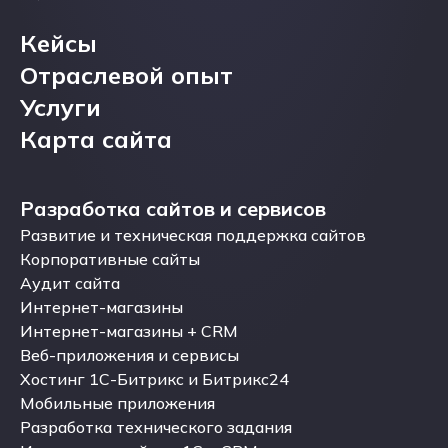
Блог
Кейсы
Кейсы
Отраслевой опыт
Отраслевой опыт
Услуги
Услуги
Карта сайта
Карта сайта
Разработка сайтов и сервисов
Разработка сайтов и сервисов
Развитие и техническая поддержка сайтов
Развитие и техническая поддержка сайтов
Корпоративные сайты
Корпоративные сайты
Аудит сайта
Аудит сайта
Интернет-магазины
Интернет-магазины
Интернет-магазины + CRM
Интернет-магазины + CRM
Веб-приложения и сервисы
Веб-приложения и сервисы
Хостинг 1С-Битрикс и Битрикс24
Хостинг 1С-Битрикс и Битрикс24
Мобильные приложения
Мобильные приложения
Разработка технического задания