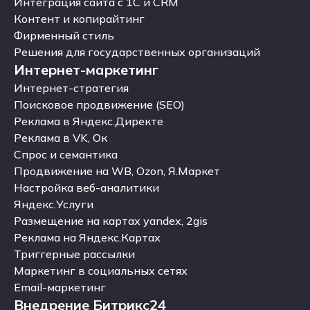
Разработка технического задания
Интеграция сайта с 1С и CRM
Интеграция сайта с 1С и CRM
Контент и копирайтинг
Контент и копирайтинг
Фирменный стиль
Фирменный стиль
Решения для государственных организаций
Интернет-маркетинг
Решения для государственных организаций
Интернет-маркетинг
Интернет-стратегия
Интернет-стратегия
Поисковое продвижение (SEO)
Поисковое продвижение (SEO)
Реклама в Яндекс.Директе
Реклама в Яндекс.Директе
Реклама в VK, Ок
Реклама в VK, Ок
Спрос и семантика
Спрос и семантика
Продвижение на WB, Ozon, Я.Маркет
Продвижение на WB, Ozon, Я.Маркет
Настройка веб-аналитики
Настройка веб-аналитики
Яндекс.Услуги
Яндекс.Услуги
Размещение на картах yandex, 2gis
Размещение на картах yandex, 2gis
Реклама на Яндекс.Картах
Реклама на Яндекс.Картах
Триггерные рассылки
Триггерные рассылки
Маркетинг в социальных сетях
Маркетинг в социальных сетях
Email-маркетинг
Внедрение Битрикс24
Email-маркетинг