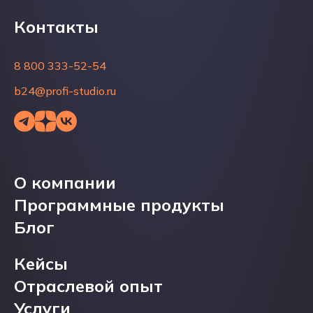
Контакты
Контакты
8 800 333-52-54
8 800 333-52-54
b24@profi-studio.ru
b24@profi-studio.ru
О компании
О компании
Программные продукты
Программные продукты
Блог
Блог
Кейсы
Кейсы
Отраслевой опыт
Отраслевой опыт
Услуги