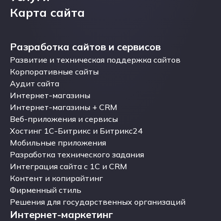
Услуги
Карта сайта
Карта сайта
Разработка сайтов и сервисов
Разработка сайтов и сервисов
Развитие и техническая поддержка сайтов
Развитие и техническая поддержка сайтов
Корпоративные сайты
Корпоративные сайты
Аудит сайта
Аудит сайта
Интернет-магазины
Интернет-магазины
Интернет-магазины + CRM
Интернет-магазины + CRM
Веб-приложения и сервисы
Веб-приложения и сервисы
Хостинг 1С-Битрикс и Битрикс24
Хостинг 1С-Битрикс и Битрикс24
Мобильные приложения
Мобильные приложения
Разработка технического задания
Разработка технического задания
Интеграция сайта с 1С и CRM
Интеграция сайта с 1С и CRM
Контент и копирайтинг
Контент и копирайтинг
Фирменный стиль
Фирменный стиль
Решения для государственных организаций
Интернет-маркетинг
Решения для государственных организаций