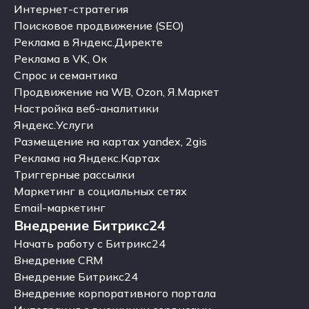
Интернет-маркетинг
Интернет-стратегия
Интернет-стратегия
Поисковое продвижение (SEO)
Поисковое продвижение (SEO)
Реклама в Яндекс.Директе
Реклама в Яндекс.Директе
Реклама в VK, Ок
Реклама в VK, Ок
Спрос и семантика
Спрос и семантика
Продвижение на WB, Ozon, Я.Маркет
Продвижение на WB, Ozon, Я.Маркет
Настройка веб-аналитики
Настройка веб-аналитики
Яндекс.Услуги
Яндекс.Услуги
Размещение на картах yandex, 2gis
Размещение на картах yandex, 2gis
Реклама на Яндекс.Картах
Реклама на Яндекс.Картах
Триггерные рассылки
Триггерные рассылки
Маркетинг в социальных сетях
Маркетинг в социальных сетях
Email-маркетинг
Внедрение Битрикс24
Email-маркетинг
Внедрение Битрикс24
Начать работу с Битрикс24
Начать работу с Битрикс24
Внедрение CRM
Внедрение CRM
Внедрение Битрикс24
Внедрение Битрикс24
Внедрение корпоративного портала