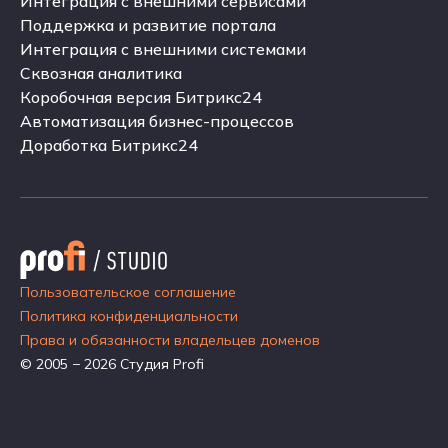
Внедрение корпоративного портала
Интеграция с внешними сервисами
Интеграция с внешними сервисами
Поддержка и развитие портала
Поддержка и развитие портала
Интеграция с внешними системами
Интеграция с внешними системами
Сквозная аналитика
Сквозная аналитика
Коробочная версия Битрикс24
Коробочная версия Битрикс24
Автоматизация бизнес-процессов
Автоматизация бизнес-процессов
Доработка Битрикс24
Доработка Битрикс24
Пользовательское соглашение
Политика конфиденциальности
Права и обязанности владельцев доменов
© 2005 − 2026 Студия Profi